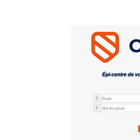
Épi-centre de v
!
!