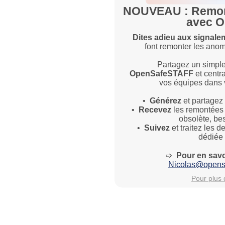
NOUVEAU : Remont
avec 
Dites adieu aux signale
font remonter les anom
Partagez un simple
OpenSafeSTAFF
et centr
vos équipes dans v
•
Générez
et partagez
•
Recevez
les remontées 
obsolète, be
•
Suivez
et traitez les 
dédiée
➩
Pour en savoi
Nicolas@opens
Pour plus d